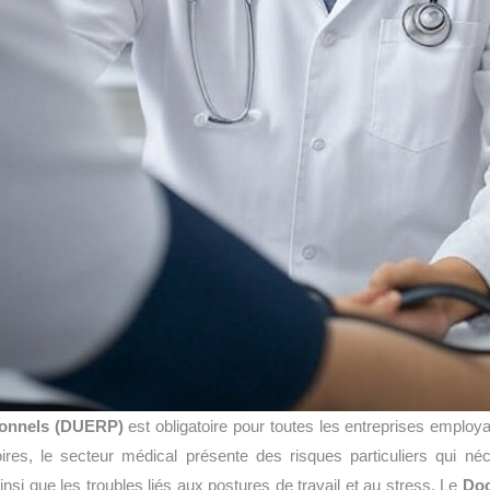
ionnels (DUERP)
est obligatoire pour toutes les entreprises employ
toires, le secteur médical présente des risques particuliers qui né
nsi que les troubles liés aux postures de travail et au stress. Le
Doc