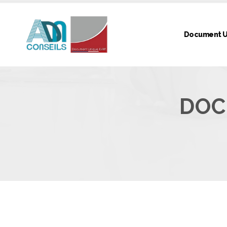
Document U
DOC